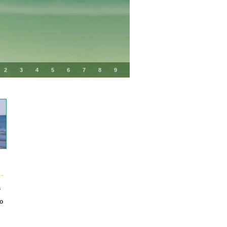
2
3
4
5
6
7
8
9
s
vo